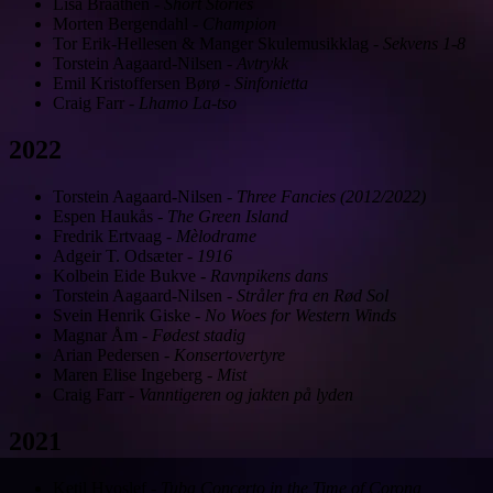
Lisa Braathen
-
Short Stories
Morten Bergendahl
-
Champion
Tor Erik-Hellesen & Manger Skulemusikklag
-
Sekvens 1-8
Torstein Aagaard-Nilsen
-
Avtrykk
Emil Kristoffersen Børø
-
Sinfonietta
Craig Farr
-
Lhamo La-tso
2022
Torstein Aagaard-Nilsen
-
Three Fancies (2012/2022)
Espen Haukås
-
The Green Island
Fredrik Ertvaag
-
Mèlodrame
Adgeir T. Odsæter
-
1916
Kolbein Eide Bukve
-
Ravnpikens dans
Torstein Aagaard-Nilsen
-
Stråler fra en Rød Sol
Svein Henrik Giske
-
No Woes for Western Winds
Magnar Åm
-
Fødest stadig
Arian Pedersen
-
Konsertovertyre
Maren Elise Ingeberg
-
Mist
Craig Farr
-
Vanntigeren og jakten på lyden
2021
Ketil Hvoslef
-
Tuba Concerto in the Time of Corona