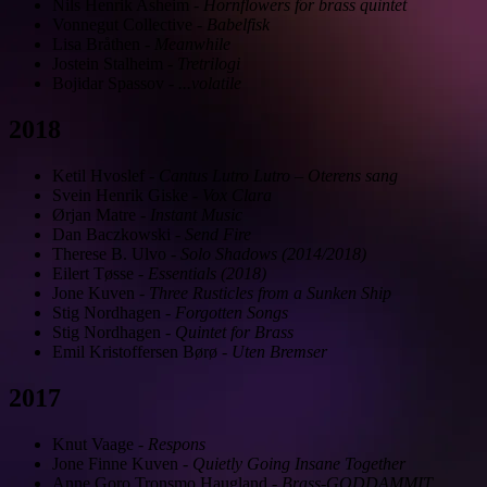
Nils Henrik Asheim
-
Hornflowers for brass quintet
Vonnegut Collective
-
Babelfisk
Lisa Bråthen
-
Meanwhile
Jostein Stalheim
-
Tretrilogi
Bojidar Spassov
-
...volatile
2018
Ketil Hvoslef
-
Cantus Lutro Lutro – Oterens sang
Svein Henrik Giske
-
Vox Clara
Ørjan Matre
-
Instant Music
Dan Baczkowski
-
Send Fire
Therese B. Ulvo
-
Solo Shadows (2014/2018)
Eilert Tøsse
-
Essentials (2018)
Jone Kuven
-
Three Rusticles from a Sunken Ship
Stig Nordhagen
-
Forgotten Songs
Stig Nordhagen
-
Quintet for Brass
Emil Kristoffersen Børø
-
Uten Bremser
2017
Knut Vaage
-
Respons
Jone Finne Kuven
-
Quietly Going Insane Together
Anne Goro Tronsmo Haugland
-
Brass-GODDAMMIT