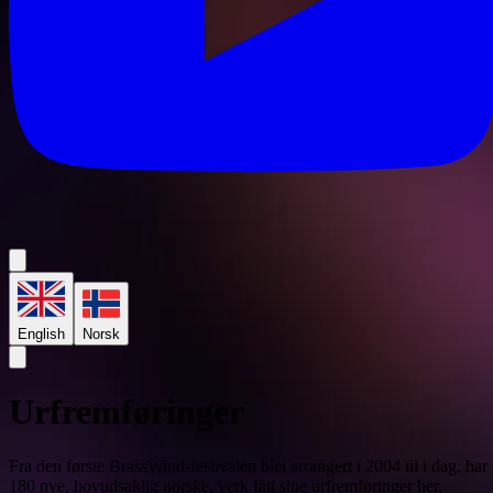
English
Norsk
Urfremføringer
Fra den første BrassWind-festivalen blei arrangert i 2004 til i dag, har
180 nye, hovudsaklig norske, verk fått sine urfremføringer her.