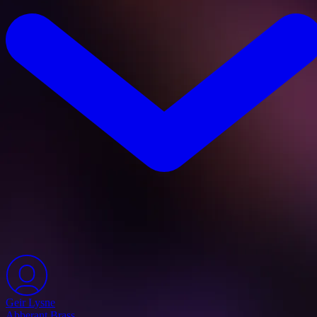
Geir Lysne
Abberant Brass