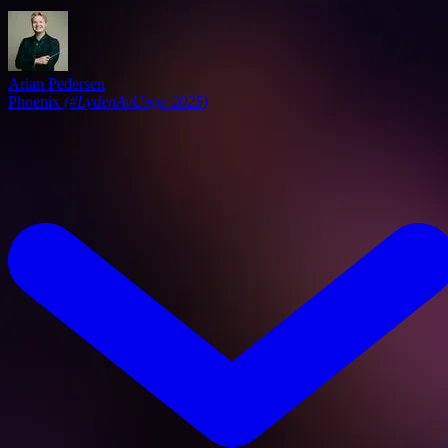
Arian Pedersen
Phoenix
(
#LydenAvUnge 2025
)