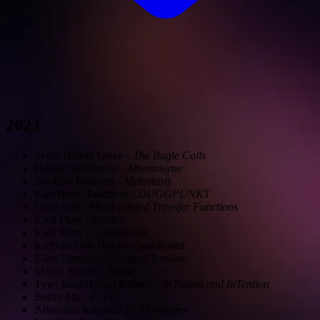
2023
Svein Henrik Giske
-
The Bugle Calls
Henrik Hellstenius
-
Mnemosyne
Tor-Erik Hellesen
-
Metastasis
Kari Beate Tandberg
-
DUGGPUNKT
Craig Farr
-
Head-related Transfer Functions
Kjell Flem
-
Jubilus
Kjell Flem
-
Communion
Kolbein Eide Bukve
-
Snøskrømt
Ellen Lindquist
-
Surface Tension
Martin Arnold
-
Straw
Tywi John Hywel Roberts
-
InTuition and InTention
Bofan Ma
-
±13.8
Athanasia Kontou
-
IV Miniatures