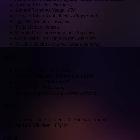
Aasmund Brekke
-
Narbgvof
Amund Bramness Vaage
-
678
Norvald Johan Kobbeltvedt
-
Playground
Inga Mei Steinbru
-
Kråken
Tonje Hernes
-
Saurus
Ragnhild Tronsmo Haugland
-
Particles
Ørjan Matre
-
10 Fanfares for Folk Flest
Jostein Stalheim
-
Zosimos (sound painting)
2016
Gavin Higgins
-
Dark Arteries
Ricardo Odriozola
-
Breathe not a Word
Knut Vaage
-
Lille-Fønix 2
Knut Vaage
-
Bea's Song
Torstein Aagaard-Nilsen
-
Octos Adventure
2015
Bjørn Bolstad Skjelbred
-
On Shaking Ground
Jan Erik Mikalsen
-
Lignes
2014