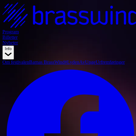
Program
Billetter
Nyheter
Info
Om festivalen
Barnas BrassWind
#LydenAvUnge
Urfremføringer