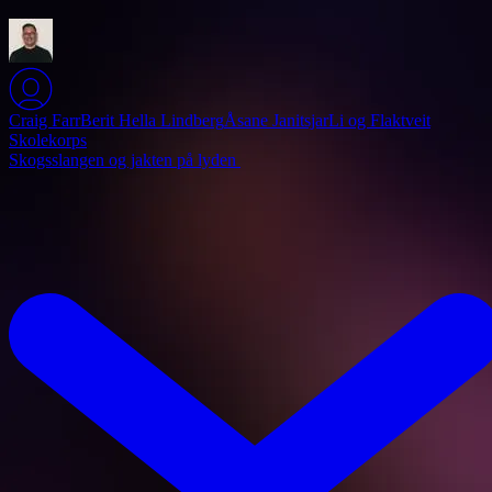
Craig Farr
Berit Hella Lindberg
Åsane Janitsjar
Li og Flaktveit
Skolekorps
Skogsslangen og jakten på lyden