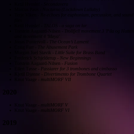
Ketil Hvoslef
-
Secondavera
Marcus Paus
-
Nocturno (Lockdown Lullaby)
Terje Viken
-
Re-echoes for euphonium, percussion, and sound
files
Ketil Hvoslef
-
TALOS - a saga on lur
Torstein Aagaard-Nilsen
-
Trollfjell movement 3 'Pila og Hatten
and movement 4 'Møya'
Jonas Puntervoll
-
The Ocean’s Lament
Craig Farr
-
The Abusement Park
Morgan Juel Stavik
-
Little Suite for Brass Band
Frederick Schjelderup
-
New Beginnings
Torstein Aagaard-Nilsen
-
Fusion
Eilert Tøsse
-
Passiarer for 3 trombones and cimbasso
Kjetil Djønne
-
Divertimento for Trombone Quartet
Knut Vaage
-
multiMORF VII
2020
Knut Vaage
-
multiMORF V
Knut Vaage
-
multiMORF VI
2019