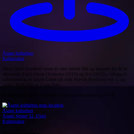
Åsane kulturhus
Kultursalen
Mean Steel fremfører noen av sine største hits og bangere fra de to
albumene Zwei-Mann-Orchester (2019) og It is (2023), i tillegg til
urfremføring av Jakob Glans sitt verk Narvik Hardcore vol. 1, og
verket MaRoMa av Craig Farr.
Konserten er støttet av Norsk Komponistforening og FFUK.
Åsane kulturhus
Åsane Senter 52, Ulset
Kultursalen
Programme