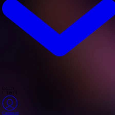
Indium
I, II & III
Composer