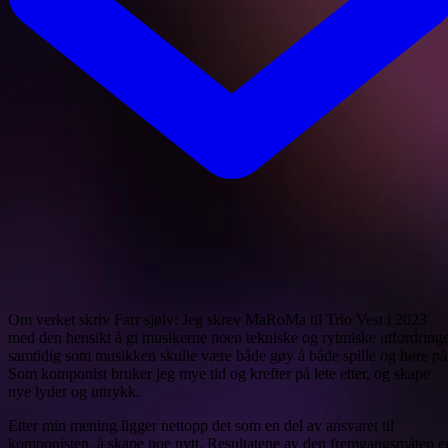
Om verket skriv Farr sjølv: Jeg skrev MaRoMa til Trio Vest i 2023
med den hensikt å gi musikerne noen tekniske og rytmiske utfordring
samtidig som musikken skulle være både gøy å både spille og høre på
Som komponist bruker jeg mye tid og krefter på lete etter, og skape
nye lyder og uttrykk.
Etter min mening ligger nettopp det som en del av ansvaret til
komponisten, å skape noe nytt. Resultatene av den fremgangsmåten e