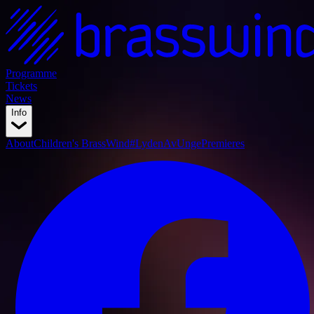
Programme
Tickets
News
Info
About
Children's BrassWind
#LydenAvUnge
Premieres