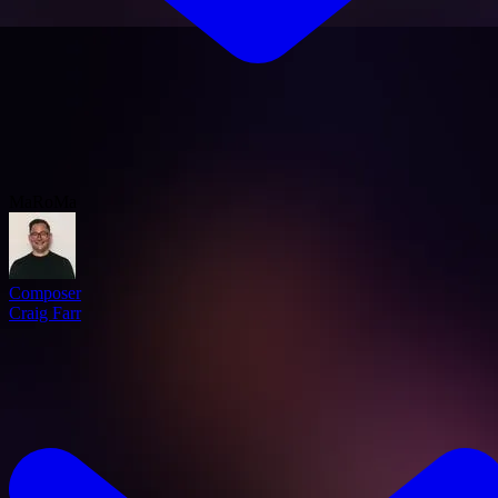
MaRoMa
Composer
Craig Farr