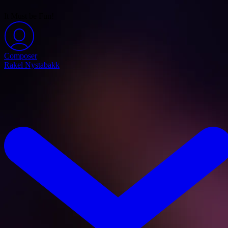
It Must be Fun!
Composer
Rakel Nystabakk