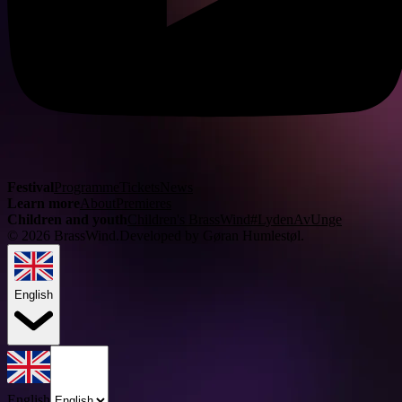
Festival
Programme
Tickets
News
Learn more
About
Premieres
Children and youth
Children's BrassWind
#LydenAvUnge
©
2026
BrassWind.
Developed by Gøran Humlestøl
.
English
English