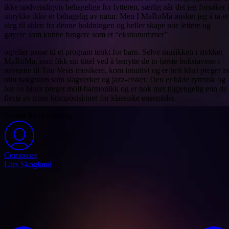
ikke nødvendigvis behagelige for lytteren, særlig når det jeg forsøker 
uttrykke ikke er behagelig av natur. Men I MaRoMa ønsket jeg å ta et
steg til siden fra denne holdningen og heller skape noe lettere og
gøyere som kunne fungere som et “ekstranummer”
og/eller passe til et program tenkt for barn. Selve musikken i stykket
MaRoMa, som fikk sin tittel ved å benytte de to første bokstavene i
navnene til Trio Vests musikere, kom intuitivt og er helt klart preget a
min bakgrunn som slagverker og jazz-elsker. Den er både rytmisk og
har en blues preget moll-harmonikk og er nok mer tilgjengelig enn de
fleste av mine komposisjoner for klassiske ensembler.
Scener fra et nabolag
Composer
Lars Skoglund