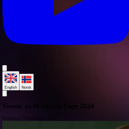
English
Norsk
Vinnar av #LydenAvUnge 2024
Published 15 September 2024