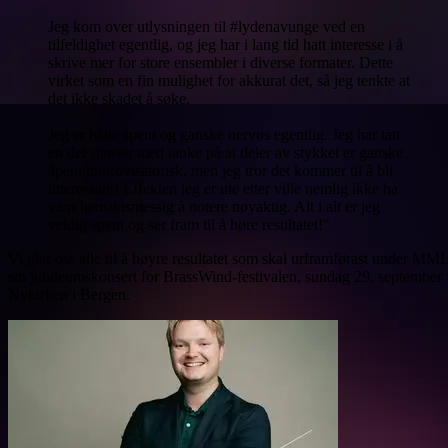
Jeg kom over utlysningen til #lydenavunge ved en
tilfeldighet egentlig, og jeg har i lang tid hatt interesse i å
skrive mer for store ensembler i diverse formater. Dette
virket som en fin mulighet for akkurat det, så jeg tenkte at
det ikke skadet å søke.
Jeg er både spent og ganske nervøs egentlig. Jeg har tatt
en del sjanser med tanke på at deler av stykket er ganske
åpent/improvisatorisk, men jeg tror det kommer til å bli
interessant! Effekten jeg er ute etter ville nemlig ikke ha
vært hensiktsmessig å notere nøyaktig. Alt i alt er jeg
veldig spent og ser fram til å høre resultatet!"
Vi gler oss alle til å høyre resultatet som skal urframførast under MM
sin jubileumskonsert for BrassWind-festivalen, sundag 29. september 
Nykirken i Bergen.