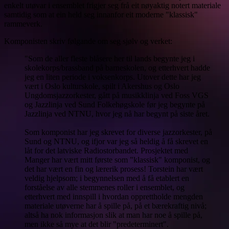
enkelt utøvar i ensemblet frigjer seg frå eit nøyaktig notert materiale
samtidig som at ein held seg innanfor eit moderne "klassisk"
rammeverk.
Komponisten skriv følgande om seg sjølv og verket:
"Som de aller fleste blåsere her til lands begynte jeg i
skolekorps/brassband på barneskolen, og etterhvert hadde
jeg en liten periode i voksenkorps. Utover dette har jeg
vært i Oslo kulturskole, spilt i Akershus og Oslo
Ungdomsjazzorkester, gått på musikklinja ved Foss VGS
og Jazzlinja ved Sund Folkehøgskole før jeg begynte på
Jazzlinja ved NTNU, hvor jeg nå har begynt på siste året.
Som komponist har jeg skrevet for diverse jazzorkester, på
Sund og NTNU, og ifjor var jeg så heldig å få skrevet en
låt for det latviske Radiostorbandet. Prosjektet med
Manger har vært mitt første som "klassisk" komponist, og
det har vært en fin og lærerik prosess! Torstein har vært
veldig hjelpsom; i begynnelsen med å få etablert en
forståelse av alle stemmenes roller i ensemblet, og
etterhvert med innspill i hvordan opprettholde mengden
materiale utøverne har å spille på, på et bærekraftig nivå;
altså ha nok informasjon slik at man har noe å spille på,
men ikke så mye at det blir "predeterminert".