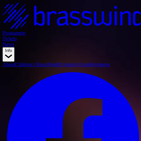
Programme
Tickets
News
Info
About
Children's BrassWind
#LydenAvUnge
Premieres