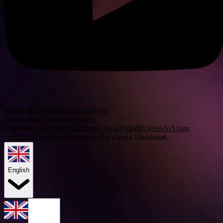
Festival
Programme
Tickets
News
Learn more
About
Premieres
Children and youth
Children's BrassWind
#LydenAvUnge
©
2026
BrassWind.
Developed by Gøran Humlestøl
.
English