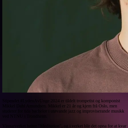
Stipendet #LydenAvUnge 2024 er tildelt trompetist og komponist
Mikkel Dahl Amundsen. Mikkel er 21 år og kjem frå Oslo, men
studerer for tida bachelor i utøvande jazz og improviserande musikk
ved NTNU i Trondheim.
Vinnarverket heiter "Meditation", og i verket blir det opna for at kvar