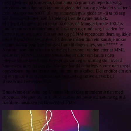
mest glede av på konsertar, blant anna på grunn av repertoarvalg,
uttrykksevne, vilje og ikkje minst gleda dei har, og gleda dei ynskjer å
dele. Manger har MOT til - og sannsynlegvis glede av - å ta på seg
samfunnsoppdraget med å spele og bestille nyare musikk.
#LydenAvUnge er jo eit teikn på dette, då Manger brukte 100-års
jubileet sitt som ei anledning til å sjå opp og rundt seg, i staden for
berre å feire seg sjølv. Ein ser det og på NM-repertoaret deira og ikkje
minst BrassWind-festivalen. På denne måten finn ein kanskje nokre
skjulte skattar som kan bringast fram til dagens lys, som
*****
av
Neurohr, som dei siste åra verkeleg har vore i vinden etter at MML
spelte det på NM. Manger Musikklag er difor ein bauta i den
internasjonale brassband-beveginga som eg er utruleg stolt over å
kunne seie at er frå øya mi. Manger har då naturlegvis vore nær meg i
oppveksten, og har forma meg og min musikalitet. Det er difor ein ær
og ein glede å få arbeide saman med dei og skrive eit verk til
BrassWind-festivalen 2025.
BrassWind-festivalen og Manger Musikklag gratulerer Arian med
stipendet. Me gler oss til å jobbe saman dei neste månadene og til å
framføre musikken på BrassWind 2025!