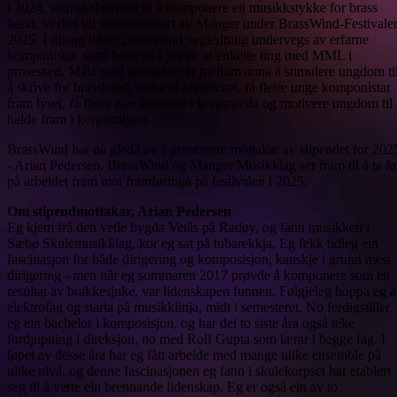
i 2024, som skal nyttast til å komponere eit musikkstykke for brass
band. Verket vil verte framført av Manger under BrassWind-Festivale
2025. I tillegg tilbyr BrassWind vegledning undervegs av erfarne
komponistar, samt høve til å prøve ut enkelte ting med MML i
prosessen. Måla med prosjektet er mellom anna å stimulere ungdom ti
å skrive for brassband, bidra til kreativitet, få fleire unge komponistar
fram lyset, få fleire nye stemmer i korpsrørsla og motivere ungdom til 
halde fram i korpsmiljøet.
BrassWind har nå gleda av å presentere mottakar av stipendet for 202
- Arian Pedersen. BrassWind og Manger Musikklag ser fram til å ta fa
på arbeidet fram mot framføringa på festivalen i 2025.
Om stipendmottakar, Arian Pedersen
Eg kjem frå den vetle bygda Vetås på Radøy, og fann musikken i
Sæbø Skulemusikklag, kor eg sat på tubarekkja. Eg fekk tidleg ein
fascinasjon for både dirigering og komposisjon, kanskje i grunn mest
dirigering - men når eg sommaren 2017 prøvde å komponere som eit
resultat av brakkesjuke, var lidenskapen funnen. Følgjeleg hoppa eg 
elektrofag og starta på musikklinja, midt i semesteret. No ferdigstiller
eg ein bachelor i komposisjon, og har dei to siste åra også teke
fordjupning i direksjon, no med Rolf Gupta som lærar i begge fag. I
løpet av desse åra har eg fått arbeide med mange ulike ensemble på
ulike nivå, og denne fascinasjonen eg fann i skulekorpset har etablert
seg til å verte ein brennande lidenskap. Eg er også ein av to