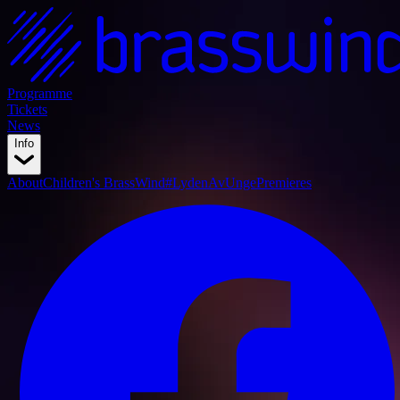
Programme
Tickets
News
Info
About
Children's BrassWind
#LydenAvUnge
Premieres