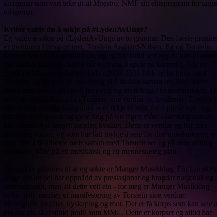
dirigentar som vart teke ut til
Maestro,
NMF sitt eliteprogram for unge
dirigentar.
Kvifor valde du å søkje på #LydenAvUnge?
Eg valde å søkje på #LydenAvUnge av to grunnar. Den første grunne
er mentoren i programmet, Torstein Aagaard-Nilsen. Eg og Torstein
kjenner kvarandre godt frå før, og eg har alltid sett opp til han (Torste
var faktisk dirigent i Sæbø når eg byrja å spele på kornett!). Når eg
gjekk på Manger folkehøgskule i 2020-2021 fekk eg ha timar med
Torstein, og då fekk vi anledning til å snakke saman om ikkje berre
musikken, men kulturlivet for øvrig og utviklinga i korpsmusikken. D
fekk eg verdifull innsikt i Torstein sine verdiar og kvalitetar; Torstein 
ein utruleg allsidig komponist som ikkje er redd for å prøve nye ting,
utfordre tradisjonen og gjere ting på sin eigen måte - samtidig som at
han etterstreber høgast mogleg kvalitet. Dette er verdiar eg har teke
med meg vidare, og som har fått mykje å seie for den musikaren eg er 
dag. Det å få arbeide meir saman med Torstein ser eg på som utruleg
verdifullt, både på eit musikalsk og eit menneskeleg plan.
Den andre grunnen til at eg søkte er Manger Musikklag. Ein kan skri
lenge om alt dei har oppnådd av prestasjonar og bragdar nasjonalt og
internasjonalt, men alt dette veit ein - for meg er Manger Musikklag
noko meir: nemleg ei manifestering av Torstein sine verdiar:
allsidigheit, kvalitet, nyskaping og mot. Det er få korps som kan seie a
dei har ein så distinkt profil som MML. Dette er korpset eg alltid har