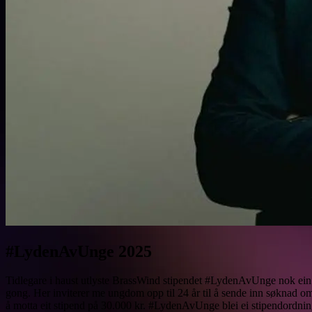
#LydenAvUnge 2025
Tidlegare i haust utlyste BrassWind stipendet #LydenAvUnge nok ein
gong. Her inviterer me ungdom opp til 24 år til å sende inn søknad o
å motta eit stipend på 30.000 kr. #LydenAvUnge blei ei stipendordni