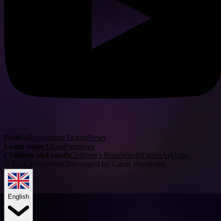
Festival
Programme
Tickets
News
Learn more
About
Premieres
Children and youth
Children's BrassWind
#LydenAvUnge
©
2026
BrassWind.
Developed by Gøran Humlestøl
.
English