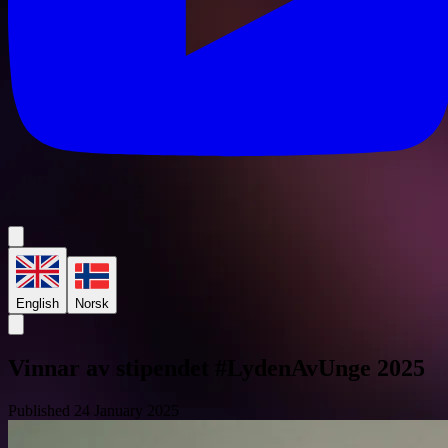
English
Norsk
Vinnar av stipendet #LydenAvUnge 2025
Published 24 January 2025